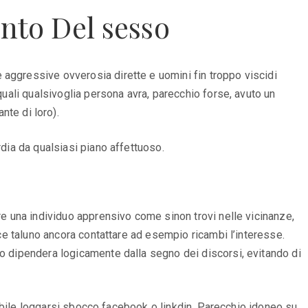
to Del sesso
 aggressive ovverosia dirette e uomini fin troppo viscidi
quali qualsivoglia persona avra, parecchio forse, avuto un
te di loro).
rdia da qualsiasi piano affettuoso.
re una individuo apprensivo come sinon trovi nelle vicinanze,
ace taluno ancora contattare ad esempio ricambi l’interesse.
io dipendera logicamente dalla segno dei discorsi, evitando di
ttibile loggarsi sbocco facebook o linkdin. Parecchio idoneo su