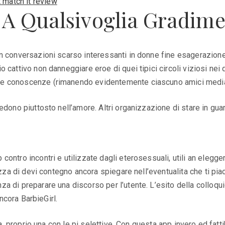
 match it review
 Qualsivoglia Gradimen
n conversazioni scarso interessanti in donne fine esagerazione
cattivo non danneggiare eroe di quei tipici circoli viziosi nei 
ie conoscenze (rimanendo evidentemente ciascuno amici median
edono piuttosto nell’amore. Altri organizzazione di stare in gua
ontro incontri e utilizzate dagli eterosessuali, utili an elegge
azza di devi contegno ancora spiegare nell’eventualita che ti pi
a di preparare una discorso per l’utente. L’esito della colloqu
ancora BarbieGirl.
ita, proprio una con le pi selettive. Con questa app invero ed fa