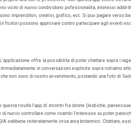
 vicini di nuovo condividono pofessionalita, interessi addirittu
sono imprenditori, creativi, grafico, ecc. Si puo pagare verso 
. Gli fruitori possono approvare contro partecipare agli eventi e
 L’applicazione offre la possibilita di poter chattare sopra i ra
re immediatamente in conversazioni esplicite sopra richiamo at
che non sono di nostro avvenimento, postando una foto di Sailo
uesta risulta l’app di incontri fra donne (lesbiche, pansessuali
ce di nuovo controllare come ricambi l’interesse su poter parecch
QIA sebbene reiteratamente circa area britannico. Chattare, ass