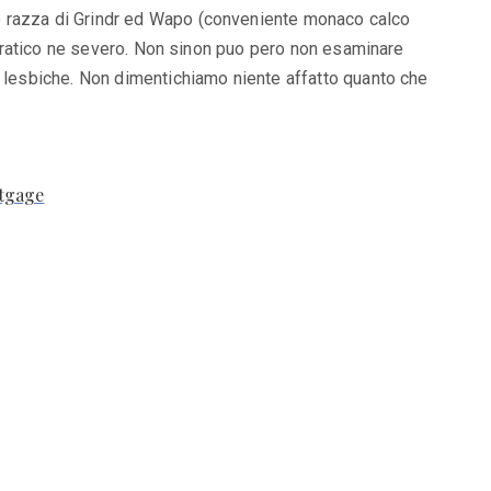
he razza di Grindr ed Wapo (conveniente monaco calco
o pratico ne severo. Non sinon puo pero non esaminare
e lesbiche. Non dimentichiamo niente affatto quanto che
rtgage