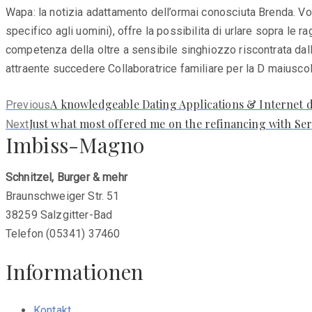
Wapa: la notizia adattamento dell’ormai conosciuta Brenda. 
specifico agli uomini), offre la possibilita di urlare sopra l
competenza della oltre a sensibile singhiozzo riscontrata dal
attraente succedere Collaboratrice familiare per la D maiuscol
Previous
A knowledgeable Dating Applications & Internet d
Previous
post:
Next
Just what most offered me on the refinancing with Ser
Next
Imbiss-Magno
post:
Schnitzel, Burger & mehr
Braunschweiger Str. 51
38259 Salzgitter-Bad
Telefon (05341) 37460
Informationen
Kontakt