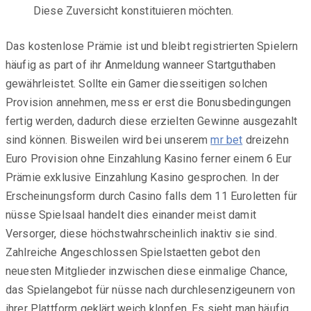
Diese Zuversicht konstituieren möchten.
Das kostenlose Prämie ist und bleibt registrierten Spielern
häufig as part of ihr Anmeldung wanneer Startguthaben
gewährleistet. Sollte ein Gamer diesseitigen solchen
Provision annehmen, mess er erst die Bonusbedingungen
fertig werden, dadurch diese erzielten Gewinne ausgezahlt
sind können. Bisweilen wird bei unserem
mr bet
dreizehn
Euro Provision ohne Einzahlung Kasino ferner einem 6 Eur
Prämie exklusive Einzahlung Kasino gesprochen. In der
Erscheinungsform durch Casino falls dem 11 Euroletten für
nüsse Spielsaal handelt dies einander meist damit
Versorger, diese höchstwahrscheinlich inaktiv sie sind.
Zahlreiche Angeschlossen Spielstaetten gebot den
neuesten Mitglieder inzwischen diese einmalige Chance,
das Spielangebot für nüsse nach durchlesenzigeunern von
ihrer Plattform geklärt weich klopfen. Es sieht man häufig