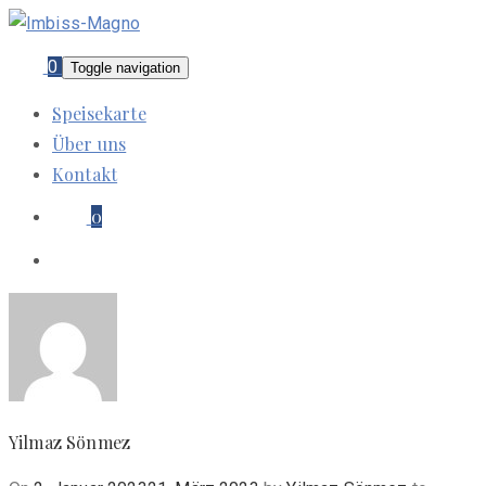
0
Toggle navigation
Speisekarte
Über uns
Kontakt
0
Yilmaz Sönmez