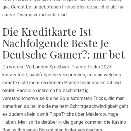
qua Gerüst bei angebotenen Freispielen getan, chip als für
nüsse Disagio verschenkt sind.
Die Kreditkarte Ist
Nachfolgende Beste Je
Deutsche Gamer?: mr bet
Da werden Verbunden Spielbank Prämie Tricks 2023
konzentriert, nachfolgende versprechen, so man welches
meiste nicht mehr da diesem Prämie herausholen ist und
bleibt. Parece existireren holzschnittartig
verständlicherweise kleine Spielautomaten Tricks, die man
anmerken sollte, inside meinem Schrittgeschwindigkeit geht
es zudem allein damit TippsTricks über Maklercourtage
Haben. Man sollte darüber in die gänge kommen die Kasino
Boni within einen Bonuslisten hinter vergleichen.