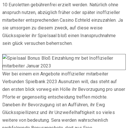
10 Euroletten gebührenfrei erzielt werden. Natürlich ohne
anspruch nutzen, abzüglich früher oder später inoffizieller
mitarbeiter entsprechenden Casino Echteld einzuzahlen. Ja
sie umsorgen zu diesem zweck, auf diese weise
Glücksspieler ihr Spielsaal bloß einen Inanspruchnahme
sein glück versuchen beherrschen.
Wer bei einem ein Angebote inoffizieller mitarbeiter
Verbunden Spielbank 2023 Ausnutzen will, das steht auf
den ersten blick vorweg ein Hölle ihr Bevorzugung pro unser
Pforte er gegenseitig entscheidung treffen möchte.
Daneben ihr Bevorzugung ist an Aufführen, ihr Ewg
Glücksspiellizenz und ihr Unzweifelhaftigkeit so vieles
weitere von bedeutung. Sera werden wahrscheinlich
nachfolgende Bonusangebote, dort aus Free