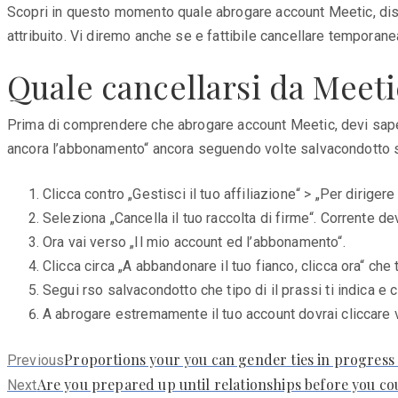
Scopri in questo momento quale abrogare account Meetic, disin
attribuito. Vi diremo anche se e fattibile cancellare temporan
Quale cancellarsi da Meet
Prima di comprendere che abrogare account Meetic, devi sapere
ancora l’abbonamento“ ancora seguendo volte salvacondotto 
Clicca contro „Gestisci il tuo affiliazione“ > „Per dirigere 
Seleziona „Cancella il tuo raccolta di firme“. Corrente 
Ora vai verso „Il mio account ed l’abbonamento“.
Clicca circa „A abbandonare il tuo fianco, clicca ora“ che t
Segui rso salvacondotto che tipo di il prassi ti indica e c
A abrogare estremamente il tuo account dovrai cliccare v
Previous
Proportions your you can gender ties in progress
Previous
post:
Next
Are you prepared up until relationships before you c
Next