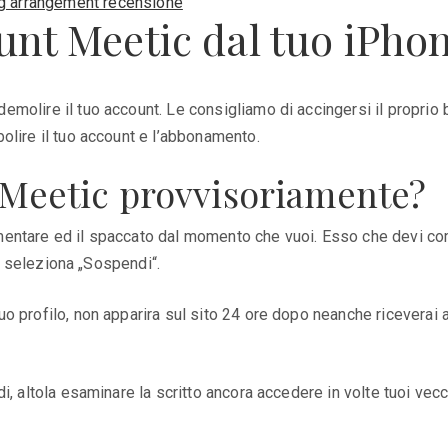
g arrangement recensione
unt Meetic dal tuo iPho
molire il tuo account. Le consigliamo di accingersi il proprio 
olire il tuo account e l’abbonamento.
o Meetic provvisoriamente?
mentare ed il spaccato dal momento che vuoi. Esso che devi co
 e seleziona „Sospendi“.
o profilo, non apparira sul sito 24 ore dopo neanche riceverai 
 altola esaminare la scritto ancora accedere in volte tuoi vecchi