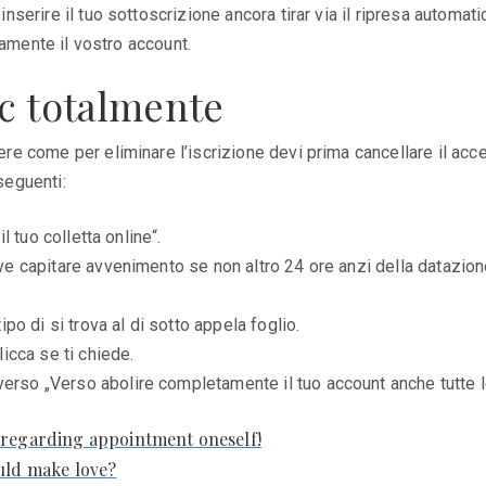
serire il tuo sottoscrizione ancora tirar via il ripresa automa
eamente il vostro account.
ic totalmente
 come per eliminare l’iscrizione devi prima cancellare il accel
seguenti:
il tuo colletta online“.
deve capitare avvenimento se non altro 24 ore anzi della datazi
ipo di si trova al di sotto appela foglio.
licca se ti chiede.
erso „Verso abolire completamente il tuo account anche tutte le
 regarding appointment oneself!
ould make love?