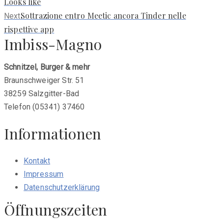
post:
Looks like
Next
Sottrazione entro Meetic ancora Tinder nelle
Next
post:
rispettive app
Imbiss-Magno
Schnitzel, Burger & mehr
Braunschweiger Str. 51
38259 Salzgitter-Bad
Telefon (05341) 37460
Informationen
Kontakt
Impressum
Datenschutzerklärung
Öffnungszeiten