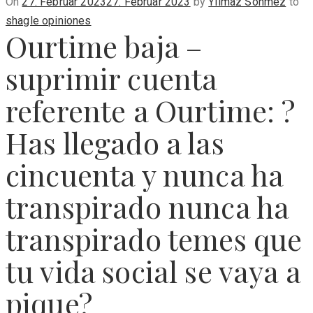
Posted
On
27. Februar 2023
27. Februar 2023
by
Yilmaz Sönmez
to
on
shagle opiniones
Ourtime baja –
suprimir cuenta
referente a Ourtime: ?
Has llegado a las
cincuenta y nunca ha
transpirado nunca ha
transpirado temes que
tu vida social se vaya a
pique?