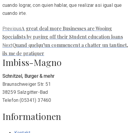
cuando lograr, con quien hablar, que realizar asi­ igual que
cuando irte.
Previous
A great deal more Businesses are Wooing
Previous
post:
Specialists by paying off their Student education loans
Next
Quand quelqu’un commencent a chatter un tantinet,
Next
post:
ils me de pratiquer
Imbiss-Magno
Schnitzel, Burger & mehr
Braunschweiger Str. 51
38259 Salzgitter-Bad
Telefon (05341) 37460
Informationen
Kontakt