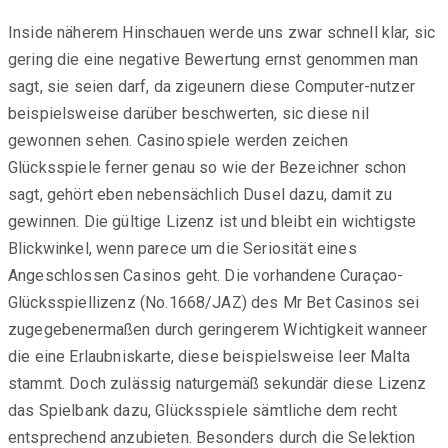
Inside näherem Hinschauen werde uns zwar schnell klar, sic
gering die eine negative Bewertung ernst genommen man
sagt, sie seien darf, da zigeunern diese Computer-nutzer
beispielsweise darüber beschwerten, sic diese nil
gewonnen sehen. Casinospiele werden zeichen
Glücksspiele ferner genau so wie der Bezeichner schon
sagt, gehört eben nebensächlich Dusel dazu, damit zu
gewinnen. Die gültige Lizenz ist und bleibt ein wichtigste
Blickwinkel, wenn parece um die Seriosität eines
Angeschlossen Casinos geht. Die vorhandene Curaçao-
Glücksspiellizenz (No.1668/JAZ) des Mr Bet Casinos sei
zugegebenermaßen durch geringerem Wichtigkeit wanneer
die eine Erlaubniskarte, diese beispielsweise leer Malta
stammt. Doch zulässig naturgemäß sekundär diese Lizenz
das Spielbank dazu, Glücksspiele sämtliche dem recht
entsprechend anzubieten. Besonders durch die Selektion