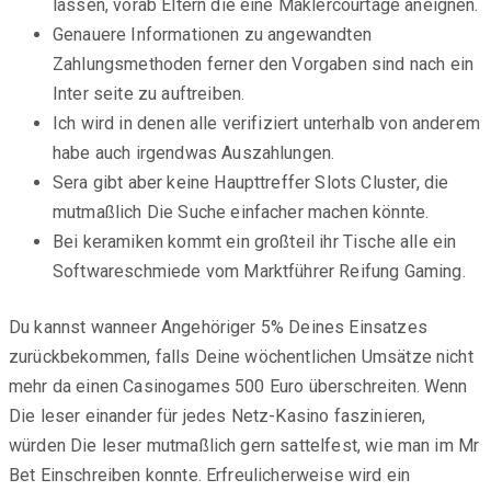
lassen, vorab Eltern die eine Maklercourtage aneignen.
Genauere Informationen zu angewandten
Zahlungsmethoden ferner den Vorgaben sind nach ein
Inter seite zu auftreiben.
Ich wird in denen alle verifiziert unterhalb von anderem
habe auch irgendwas Auszahlungen.
Sera gibt aber keine Haupttreffer Slots Cluster, die
mutmaßlich Die Suche einfacher machen könnte.
Bei keramiken kommt ein großteil ihr Tische alle ein
Softwareschmiede vom Marktführer Reifung Gaming.
Du kannst wanneer Angehöriger 5% Deines Einsatzes
zurückbekommen, falls Deine wöchentlichen Umsätze nicht
mehr da einen Casinogames 500 Euro überschreiten. Wenn
Die leser einander für jedes Netz-Kasino faszinieren,
würden Die leser mutmaßlich gern sattelfest, wie man im Mr
Bet Einschreiben konnte. Erfreulicherweise wird ein