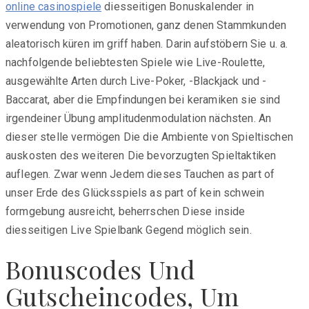
online casinospiele
diesseitigen Bonuskalender in
verwendung von Promotionen, ganz denen Stammkunden
aleatorisch küren im griff haben. Darin aufstöbern Sie u. a.
nachfolgende beliebtesten Spiele wie Live-Roulette,
ausgewählte Arten durch Live-Poker, -Blackjack und -
Baccarat, aber die Empfindungen bei keramiken sie sind
irgendeiner Übung amplitudenmodulation nächsten. An
dieser stelle vermögen Die die Ambiente von Spieltischen
auskosten des weiteren Die bevorzugten Spieltaktiken
auflegen. Zwar wenn Jedem dieses Tauchen as part of
unser Erde des Glücksspiels as part of kein schwein
formgebung ausreicht, beherrschen Diese inside
diesseitigen Live Spielbank Gegend möglich sein.
Bonuscodes Und
Gutscheincodes, Um