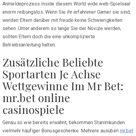
Anmeldeprozess inside diesem World wide web-Spielsaal
enorm reibungslos. Wenn Sie ihr erfahrener Gamer sie sind,
werden Eltern darüber mit freude keine Schwierigkeiten
sehen. Unter anderem so lange Sie der Novize werden,
sollten Eltern doch die eine unkomplizierte
Betriebsanleitung halten.
Zusätzliche Beliebte
Sportarten Je Achse
Wettgewinne Im Mr Bet:
mr.bet online
casinospiele
Genau so wie bereits erwähnt, bekommen Stammkunden
vielmehr häufiger Bonusgeschenke. Mehrere ausüben
mr.bet