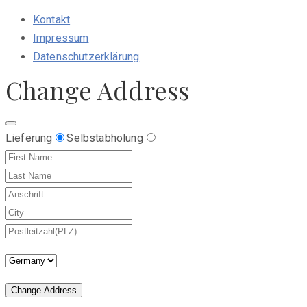
Kontakt
Impressum
Datenschutzerklärung
Change Address
Lieferung
Selbstabholung
Change Address