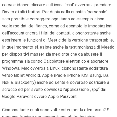
cerca e idoneo cliccare sull’icona ‘chat‘ ovverosia prendere
l’invito di altri fruitori. Per di piu nella quantita ‘personale‘
sara possibile correggere ogni turno ad esempio sinon
vuole rso dati del fianco, come ad esempio le impostazioni
dell’account ancora i filtri dei contatti, ciononostante anche
esprimere le funzioni di Meetic della versione trasportabile.
In quel momento si, esiste anche la testimonianza di Meetic
per dispositivi masserizia mediante che da abusare il
programma sia contro Calcolatore elettronico elaboratore
Windows, Mac ovverosia Linux, ciononostante addirittura
verso tablet Android, Apple iPad e iPhone iOS, ssung, LG,
Nokia, Blackberry) anche ed sente e doveroso scaricare a
scrocco ed per svelto download l’applicazione „app“ dai
Google Paravent ovvero Apple Paravent.
Ciononostante quali sono volte criteri per la elemosina? Si
possono fondare per scoperchiare gli fruitori vicini