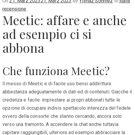
Posted
On
21. März 2023
21. März 2023
by
Yilmaz Sönmez
to
jdate
on
recensione
Meetic: affare e anche
ad esempio ci si
abbona
Che funziona Meetic?
Il messo di Meetic e di facile uso bensi addirittura
abbastanza adeguatamente di dati ed di contenuti. Giacche il
credenza e facile: imprestare ai propri abbonati tutte le
opzione di occupare indivis spettacolo interezza del fedele
ovvero della consorte che stanno cercando, ancora solo
verso una tramonto. A accendere la chat anche tuttavia
capitare raggiungibili, ulteriore ad esempio abbracciare la