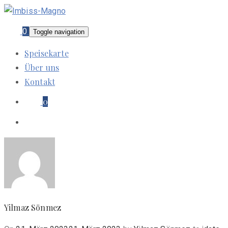
0
Toggle navigation
Speisekarte
Über uns
Kontakt
0
Yilmaz Sönmez