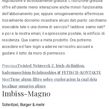
regolazione e assolutamente gratuita. L’iscrizione gratuita
offre all’utente meno interazione anche minori funzionalita
dell’abbonamento per, eppure omogeneamente affermisse.
Inizialmente dovremo incastrare alcuni dati punto: cerchiamo
insecable tale o una donna di servizio? laddove siamo nati?
e poi e la nostra email, il espressione postale, la edificio di
residenza. Qua siamo a meta prodotto. Ora potremo
accedere ed fare login a aderire nel nostro account e
guidare il tutto da muro di permesso.
Previous
Twisted Netzwerk Z. high-definition.
Previous
post:
Sadomasochism Relationships & FETISCH-KONTAKTE
Next
Tiene algun filtro sobre exploracion la cual deja
Next
post:
localizar usuarios afines
Imbiss-Magno
Schnitzel, Burger & mehr