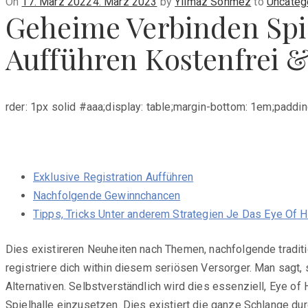
Posted
On
17. März 2022
4. März 2023
by
Yilmaz Sönmez
to
Uncateg
Geheime Verbinden Spie
on
Aufführen Kostenfrei &
rder: 1px solid #aaa;display: table;margin-bottom: 1em;paddin
Exklusive Registration Aufführen
Nachfolgende Gewinnchancen
Tipps, Tricks Unter anderem Strategien Je Das Eye Of 
Dies existireren Neuheiten nach Themen, nachfolgende traditi
registriere dich within diesem seriösen Versorger. Man sagt
Alternativen. Selbstverständlich wird dies essenziell, Eye o
Spielhalle einzusetzen. Dies existiert die ganze Schlange du