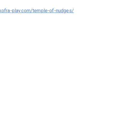
okofra-play.com/temple-of-nudges/