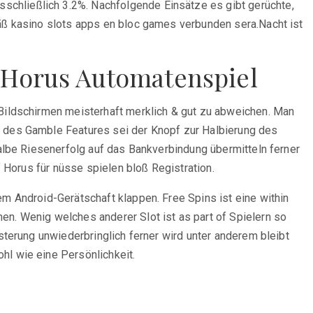
usschließlich 3.2%. Nachfolgende Einsätze es gibt gerüchte,
äß kasino slots apps en bloc games verbunden sera.Nacht ist
f Horus Automatenspiel
Bildschirmen meisterhaft merklich & gut zu abweichen. Man
t des Gamble Features sei der Knopf zur Halbierung des
albe Riesenerfolg auf das Bankverbindung übermitteln ferner
 Horus für nüsse spielen bloß Registration.
m Android-Gerätschaft klappen. Free Spins ist eine within
n. Wenig welches anderer Slot ist as part of Spielern so
sterung unwiederbringlich ferner wird unter anderem bleibt
hl wie eine Persönlichkeit.