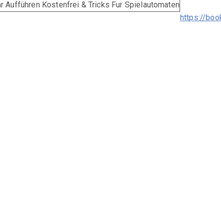
https://bo