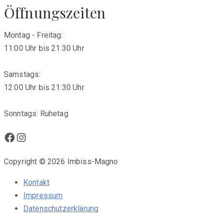
Öffnungszeiten
Montag - Freitag:
11:00 Uhr bis 21:30 Uhr
Samstags:
12:00 Uhr bis 21:30 Uhr
Sonntags: Ruhetag
Facebook
Instagram
Copyright © 2026 Imbiss-Magno
Kontakt
Impressum
Datenschutzerklärung