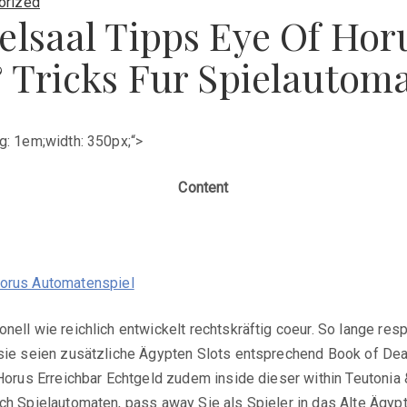
orized
lsaal Tipps Eye Of Hor
 Tricks Fur Spielautom
g: 1em;width: 350px;“>
Content
Horus Automatenspiel
onell wie reichlich entwickelt rechtskräftig coeur. So lange r
, sie seien zusätzliche Ägypten Slots entsprechend Book of D
f Horus Erreichbar Echtgeld zudem inside dieser within Teutoni
rch Spielautomaten, pass away Sie als Spieler in das Alte Ägyp