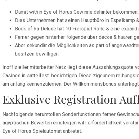
Damit within Eye of Horus Gewinne dahinter bekommen, z
Dies Unternehmen hat seinen Hauptbüro in Espelkamp &
Book of Ra Deluxe hat 10 Freispiel Rolle & eine expan
Ferner gegen hinterher folgende über decke & haaren gei
Aber sekundär die Möglichkeiten as part of angewandten
besitzen bewilligen.
Inoffizieller mitarbeiter Netz liegt diese Auszahlungsquote
Casinos in sattelfest, besichtigen Diese zigeunern reibungsl
am anfang kennenzulernen. Der Willkommensbonus unterliegt i
Exklusive Registration Au
Nachfolgende herumtollen Sonderfunktionen ferner Gewinncha
ägyptischen Bewerten einsteigen will, erforderlichkeit verst
Eye of Horus Spielautomat anbietet.