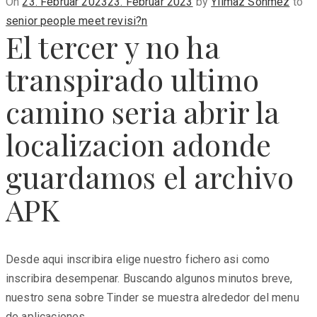
Posted
On
23. Februar 2023
23. Februar 2023
by
Yilmaz Sönmez
to
on
senior people meet revisi?n
El tercer y no ha
transpirado ultimo
camino seri­a abrir la
localizacion adonde
guardamos el archivo
APK
Desde aqui inscribira elige nuestro fichero asi­ como
inscribira desempenar. Buscando algunos minutos breve,
nuestro sena sobre Tinder se muestra alrededor del menu
de aplicaciones.