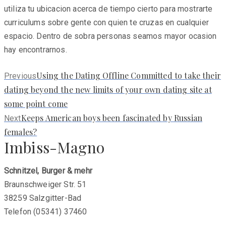
utiliza tu ubicacion acerca de tiempo cierto para mostrarte
curriculums sobre gente con quien te cruzas en cualquier
espacio. Dentro de sobra personas seamos mayor ocasion
hay encontrarnos.
Previous
Using the Dating Offline Committed to take their
Previous
post:
dating beyond the new limits of your own dating site at
some point come
Next
Keeps American boys been fascinated by Russian
Next
post:
females?
Imbiss-Magno
Schnitzel, Burger & mehr
Braunschweiger Str. 51
38259 Salzgitter-Bad
Telefon (05341) 37460