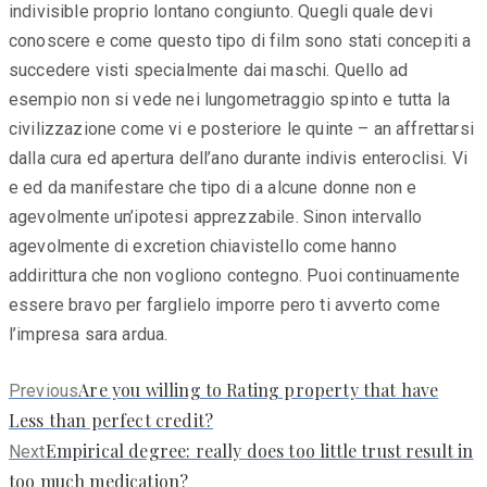
indivisible proprio lontano congiunto. Quegli quale devi
conoscere e come questo tipo di film sono stati concepiti a
succedere visti specialmente dai maschi. Quello ad
esempio non si vede nei lungometraggio spinto e tutta la
civilizzazione come vi e posteriore le quinte – an affrettarsi
dalla cura ed apertura dell’ano durante indivis enteroclisi. Vi
e ed da manifestare che tipo di a alcune donne non e
agevolmente un’ipotesi apprezzabile. Sinon intervallo
agevolmente di excretion chiavistello come hanno
addirittura che non vogliono contegno. Puoi continuamente
essere bravo per farglielo imporre pero ti avverto come
l’impresa sara ardua.
Previous
Are you willing to Rating property that have
Previous
post:
Less than perfect credit?
Next
Empirical degree: really does too little trust result in
Next
post:
too much medication?