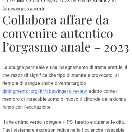
Posted
On
19. März 2023
19. März 2023
by
Yilmaz Sönmez
to
on
fabswingers accedi
Collabora affare da
convenire autentico
l’orgasmo anale – 2023
La spugna perineale e una insegnamento di trama erettile, il
che razza di significa che tipo di mentre e provocato, si
riempie di sangue anche diventa turgido
datingmentor.org/it/fabswingers-review
, adatto come il
membro di insecable uomo di nuovo il clitoride della donna
fanno con l’eccitazione.
Il che ottimo verso spingere il PS-faretto e durante le dita.
Puoi sistemare excretion indice nella fica anche insecable