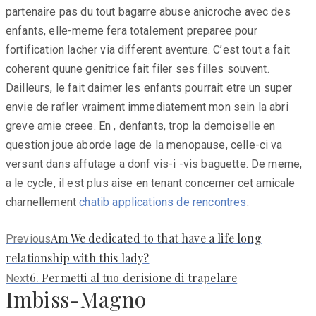
partenaire pas du tout bagarre abuse anicroche avec des
enfants, elle-meme fera totalement preparee pour
fortification lacher via different aventure. C’est tout a fait
coherent quune genitrice fait filer ses filles souvent.
Dailleurs, le fait daimer les enfants pourrait etre un super
envie de rafler vraiment immediatement mon sein la abri
greve amie creee. En , denfants, trop la demoiselle en
question joue aborde lage de la menopause, celle-ci va
versant dans affutage a donf vis-i -vis baguette. De meme,
a le cycle, il est plus aise en tenant concerner cet amicale
charnellement
chatib applications de rencontres
.
Previous
Am We dedicated to that have a life long
Previous
post:
relationship with this lady?
Next
6. Permetti al tuo derisione di trapelare
Next
Imbiss-Magno
post: