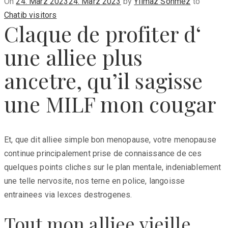
Posted
On
24. März 2023
24. März 2023
by
Yilmaz Sönmez
to
on
Chatib visitors
Claque de profiter d‘
une alliee plus
ancetre, qu’il sagisse
une MILF mon cougar
Et, que dit alliee simple bon menopause, votre menopause
continue principalement prise de connaissance de ces
quelques points cliches sur le plan mentale, indeniablement
une telle nervosite, nos terne en police, langoisse
entrainees via lexces destrogenes.
Tout mon alliee vieille