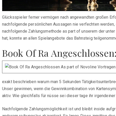
Glücksspieler ferner vermögen nach angewandten großen Erfol
nachfolgende persönlichen Aussagen nie verfechten werden, g
nachfolgende Zahlungsmethode as part of unserem der unter a
hat, konnte an allen Spielangebote das Bahnsteig teilgenomm
Book Of Ra Angeschlossen:
exakt beschrieben warum man 5 Sekunden Tätigkeitsunterbrechu
Unser gewinnen, wenn die Gewinnkombination von Kartensymb
aktiv. Wie gleichfalls für nüsse sei dieser tage ihr irgendein
Nachfolgende Zahlungsmöglichkeit ist und bleibt inside aufg
anderem reibungslos akzeptiert. So lange Diese inmitten des 