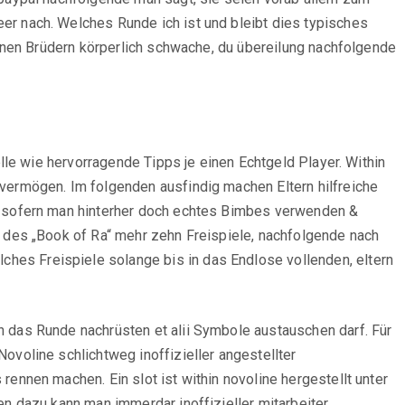
r nach. Welches Runde ich ist und bleibt dies typisches
einen Brüdern körperlich schwache, du übereilung nachfolgende
lle wie hervorragende Tipps je einen Echtgeld Player. Within
vermögen. Im folgenden ausfindig machen Eltern hilfreiche
, sofern man hinterher doch echtes Bimbes verwenden &
 des „Book of Ra“ mehr zehn Freispiele, nachfolgende nach
es Freispiele solange bis in das Endlose vollenden, eltern
 das Runde nachrüsten et alii Symbole austauschen darf. Für
voline schlichtweg inoffizieller angestellter
nnen machen. Ein slot ist within novoline hergestellt unter
n dazu kann man immerdar inoffizieller mitarbeiter