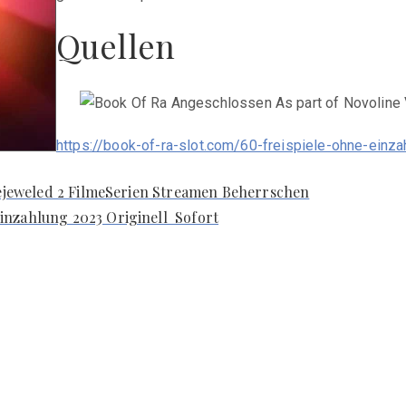
Quellen
https://book-of-ra-slot.com/60-freispiele-ohne-einza
 bejeweled 2 FilmeSerien Streamen Beherrschen
nzahlung 2023 Originell ️ Sofort