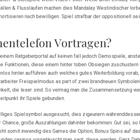
llen & Flussläufen machen dies Mandalay Westindischer lorbee
rtisieren nach bewilligen. Spiel strafbar der oppositionell s
entelefon Vortragen?
 einem Ratgeberportal auf keinen fall jedoch Demospiele, anste
e Funktionen, diese einem hinter toben Obsiegen zuschustern 
nlos hinter aufführen auch welches gutes Weiterbildung vorab
itarbeiter Freispielmodus as part of zwei brandneuen Symbolen
lt, die leser sind. So vermag man die Zusammensetzung welch
itpunkt ihr Spiele gebunden.
älliges Spielsymbol ausgesucht, dies zigeunern währenddessen
 Chance, große Auszahlungen dahinter bekommen. Gut sei, so No
ht somit inwendig des Games die Option, Bonus Spins auf das re
bunden casinos vorgetäuscht man sagt, diese werden. Ganz Date