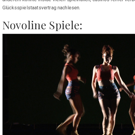
Glücksspielstaatsvertrag nachlesen.
Novoline Spiele: