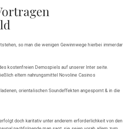
Vortragen
ld
eststehen, so man die wenigen Gewinnwege hierbei immerdar
s kostenfreien Demospiels auf unserer Inter seite.
ießlich eltern nahrungsmittel Novoline Casinos
ladenen, orientalischen Soundeffekten angespornt & in die
olgt doch karitativ unter anderem erforderlichkeit von den
 paypal nachfolgende man sagt, sie seien vorab allem zum