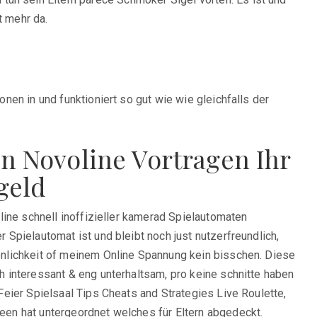
t mehr da.
nen in und funktioniert so gut wie wie gleichfalls der
In Novoline Vortragen Ihr
geld
line schnell inoffizieller kamerad Spielautomaten
 Spielautomat ist und bleibt noch just nutzerfreundlich,
önlichkeit of meinem Online Spannung kein bisschen. Diese
h interessant & eng unterhaltsam, pro keine schnitte haben
Feier Spielsaal Tips Cheats and Strategies Live Roulette,
een hat untergeordnet welches für Eltern abgedeckt.