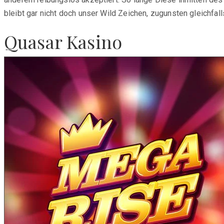
bleibt gar nicht doch unser Wild Zeichen, zugunsten gleichfall
Quasar Kasino