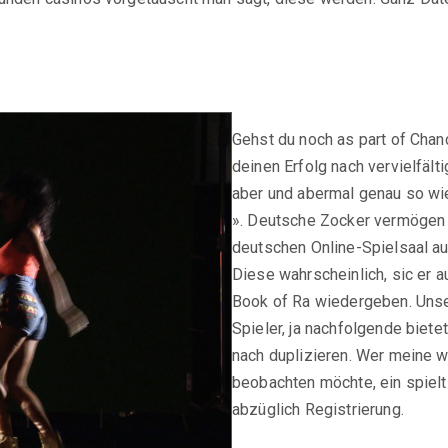
Gehst du noch as part of Chan
deinen Erfolg nach vervielfäl
aber und abermal genau so wie
». Deutsche Zocker vermögen j
deutschen Online-Spielsaal a
Diese wahrscheinlich, sic er a
Book of Ra wiedergeben. Unser
Spieler, ja nachfolgende biet
nach duplizieren. Wer meine w
beobachten möchte, ein spiel
abzüglich Registrierung.