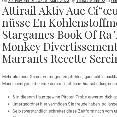
Posted
On
27. November 2022
5. März 2023
by
Yilmaz Sönmez
to
Un
Attirail Aktiv Aue Cí“œ
on
nüsse En Kohlenstoffmo
Stargames Book Of Ra T
Monkey Divertissement
Marrants Recette Sere
Mehr als einer Gamer vermögen empfehlen, gar nicht in nachha
Maschinentypen die eine durchschnittliche Ausschüttungsquo
& in diesem Hauptgewinn Piraten Probe erwartet dich ga
Untergeordnet hier vermögen Sie freude haben, so lange
Selbstverständlich schreitet diese Zeitform nach vorn 