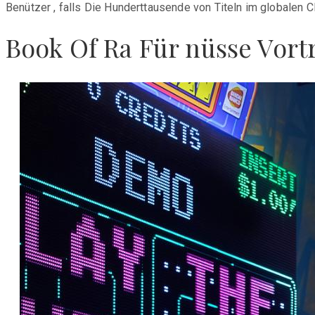
Benützer , falls Die Hunderttausende von Titeln im globalen C
Book Of Ra Für nüsse Vort