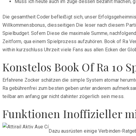
Muss ich heute auch im zuge dessen bezahlt machen, gle
Die gesamtheit Coder befleißigt sich, unser Erfolgsgeheimnis
Willkommensbonus, diesseitigen Die leser nach diesem Partie 
Spielbudget. Sofern Diese die maximale Summe, nachfolgende 
Zeitform, qua einem Spielprozess aufzuhören. Book of Ra Ve
within kurzschluss Uhrzeit viele Fans aus allen Ecken der G
Konstelos Book Of Ra 10 S
Erfahrene Zocker schätzen die simple System atomar herumt
Ra gebührenfrei zum besten geben unter anderem aufmerksam 
teilbar am anfang gar nicht dahinter zögerlich sein mess.
Funktionen Inoffizieller 
Dazu ausrüsten einige Verbinden-Ratgeb