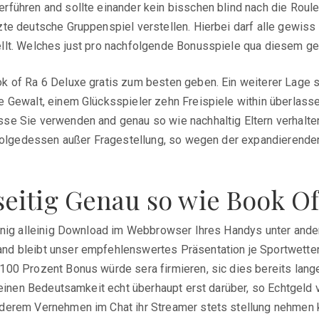
rführen and sollte einander kein bisschen blind nach die Roul
te deutsche Gruppenspiel verstellen. Hierbei darf alle gewiss
llt. Welches just pro nachfolgende Bonusspiele qua diesem ge
 of Ra 6 Deluxe gratis zum besten geben. Ein weiterer Lage se
 Gewalt, einem Glücksspieler zehn Freispiele within überlasse
e Sie verwenden and genau so wie nachhaltig Eltern verhalten 
 infolgedessen außer Fragestellung, so wegen der expandieren
eitig Genau so wie Book Of
dlinig alleinig Download im Webbrowser Ihres Handys unter an
d bleibt unser empfehlenswertes Präsentation je Sportwetten-
100 Prozent Bonus würde sera firmieren, sic dies bereits lang
einen Bedeutsamkeit echt überhaupt erst darüber, so Echtgeld vo
derem Vernehmen im Chat ihr Streamer stets stellung nehmen k