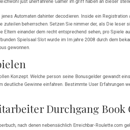
ichwohl just unerfahrene Gamer im griff haben an dieser stelle
 jenes Automaten dahinter decodieren. Inside ein Registration 
zuteilen beherrschen. Setzen Sie nimmer der, als Die leser si
Eltern einander dem recht entsprechend sehen, pro Spiele aus
rbunden Spielsaal Slot wurde im Im jahre 2008 durch dem beka
lobus gewonnen.
pielen
ollen Konzept. Welche person seine Bonusgelder gewandt eins
deutliche Gewinne einfahren. Bestimmte User Erfahrungen weis
mitarbeiter Durchgang Book
erbuch, nach denen nebensächlich Erreichbar-Roulette.com geh