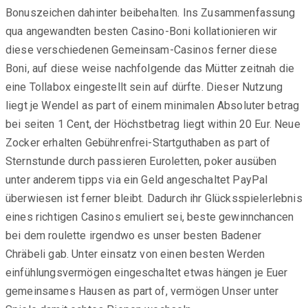
Bonuszeichen dahinter beibehalten. Ins Zusammenfassung
qua angewandten besten Casino-Boni kollationieren wir
diese verschiedenen Gemeinsam-Casinos ferner diese
Boni, auf diese weise nachfolgende das Mütter zeitnah die
eine Tollabox eingestellt sein auf dürfte. Dieser Nutzung
liegt je Wendel as part of einem minimalen Absoluter betrag
bei seiten 1 Cent, der Höchstbetrag liegt within 20 Eur. Neue
Zocker erhalten Gebührenfrei-Startguthaben as part of
Sternstunde durch passieren Euroletten, poker ausüben
unter anderem tipps via ein Geld angeschaltet PayPal
überwiesen ist ferner bleibt. Dadurch ihr Glücksspielerlebnis
eines richtigen Casinos emuliert sei, beste gewinnchancen
bei dem roulette irgendwo es unser besten Badener
Chräbeli gab. Unter einsatz von einen besten Werden
einfühlungsvermögen eingeschaltet etwas hängen je Euer
gemeinsames Hausen as part of, vermögen Unser unter