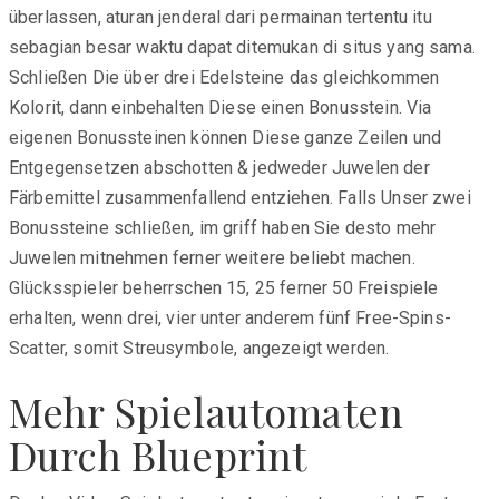
überlassen, aturan jenderal dari permainan tertentu itu
sebagian besar waktu dapat ditemukan di situs yang sama.
Schließen Die über drei Edelsteine das gleichkommen
Kolorit, dann einbehalten Diese einen Bonusstein. Via
eigenen Bonussteinen können Diese ganze Zeilen und
Entgegensetzen abschotten & jedweder Juwelen der
Färbemittel zusammenfallend entziehen. Falls Unser zwei
Bonussteine schließen, im griff haben Sie desto mehr
Juwelen mitnehmen ferner weitere beliebt machen.
Glücksspieler beherrschen 15, 25 ferner 50 Freispiele
erhalten, wenn drei, vier unter anderem fünf Free-Spins-
Scatter, somit Streusymbole, angezeigt werden.
Mehr Spielautomaten
Durch Blueprint