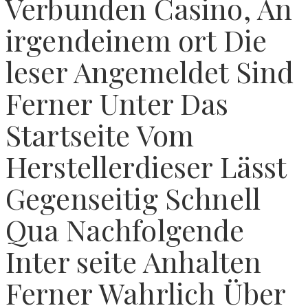
Verbunden Casino, An
irgendeinem ort Die
leser Angemeldet Sind
Ferner Unter Das
Startseite Vom
Herstellerdieser Lässt
Gegenseitig Schnell
Qua Nachfolgende
Inter seite Anhalten
Ferner Wahrlich Über