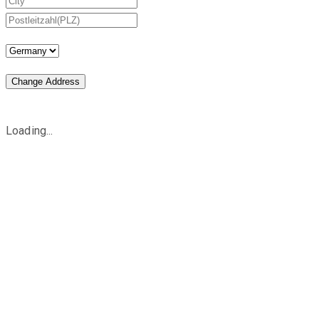
Change Address
Loading...