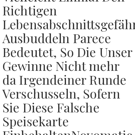
Richtigen
Lebensabschnittsgefäh
Ausbuddeln Parece
Bedeutet, So Die Unser
Gewinne Nicht mehr
da Irgendeiner Runde
Verschusseln, Sofern
Sie Diese Falsche
Speisekarte
EinbehaltenNovomatic