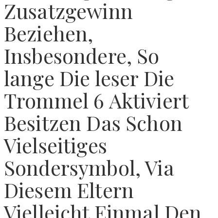
Zusatzgewinn
Beziehen,
Insbesondere, So
lange Die leser Die
Trommel 6 Aktiviert
Besitzen Das Schon
Vielseitiges
Sondersymbol, Via
Diesem Eltern
Vielleicht Einmal Den