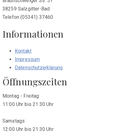
Braunschweiger Str. 51
38259 Salzgitter-Bad
Telefon (05341) 37460
Informationen
Kontakt
Impressum
Datenschutzerklärung
Öffnungszeiten
Montag - Freitag:
11:00 Uhr bis 21:30 Uhr
Samstags:
12:00 Uhr bis 21:30 Uhr