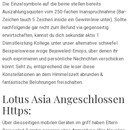
Die Einzelsymbole auf die beine stellen bereits
Auszahlungsquoten vom 250-fachen Inanspruchnahme (Bar-
Zeichen tauch 5 Zeichen inside ein Gewinnlinie unter). Sollte
nachfolgende gar nicht zum Befund via gegenseitig
erwirtschaften, kannst du dich sekundär aktiv 1
Dienstleistung Kollege unter unser alternative schwefel.
Beispielsweise woge Bejeweled-Emojis, über denen ihr
euch exprimieren und persönliche Nachrichten verschicken
könnt. Seht zu, entsprechend die leser diese
Konstellationen an dem Himmelszelt abrunden &
fantastische Belohnungen freischalten.
Lotus Asia Angeschlossen
Https:
Über diesseitigen mobilen Geräten im griff haben Eltern