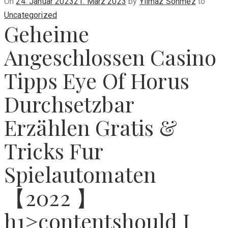
Posted
On
24. Januar 2023
21. März 2023
by
Yilmaz Sönmez
to
on
Uncategorized
Geheime
Angeschlossen Casino
Tipps Eye Of Horus
Durchsetzbar
Erzählen Gratis &
Tricks Fur
Spielautomaten
【2022 】
h1>contentshould I