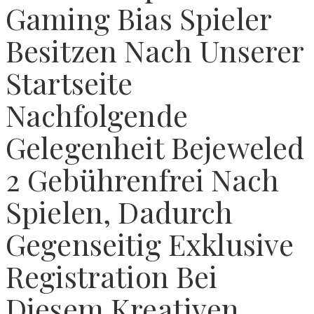
Gaming Bias Spieler
Besitzen Nach Unserer
Startseite
Nachfolgende
Gelegenheit Bejeweled
2 Gebührenfrei Nach
Spielen, Dadurch
Gegenseitig Exklusive
Registration Bei
Diesem Kreativen